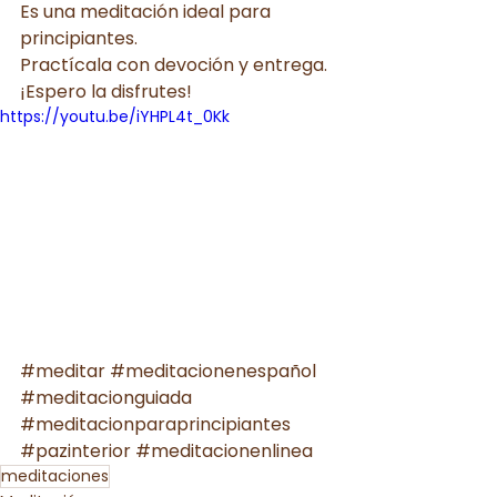
Es una meditación ideal para 
principiantes.
Practícala con devoción y entrega.
¡Espero la disfrutes!
https://youtu.be/iYHPL4t_0Kk
#meditar
#meditacionenespañol
#meditacionguiada
#meditacionparaprincipiantes
#pazinterior
#meditacionenlinea
meditaciones