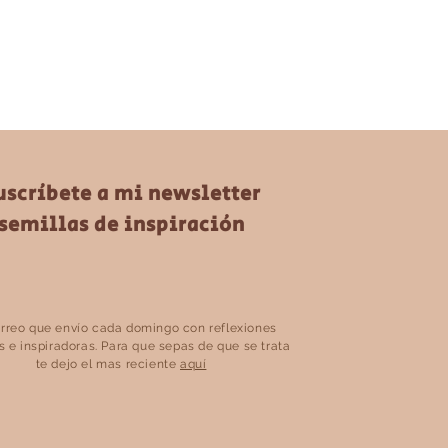
uscríbete a mi newsletter
semillas de inspiración
rreo que envío cada domingo con reflexiones
s e inspiradoras. Para que sepas de que se trata
te dejo el mas reciente
aquí