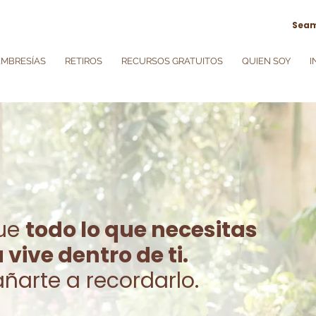
Seam
EMBRESÍAS
RETIROS
RECURSOS GRATUITOS
QUIEN SOY
I
que
todo lo que necesitas
 vive dentro de ti.
ñarte a recordarlo.