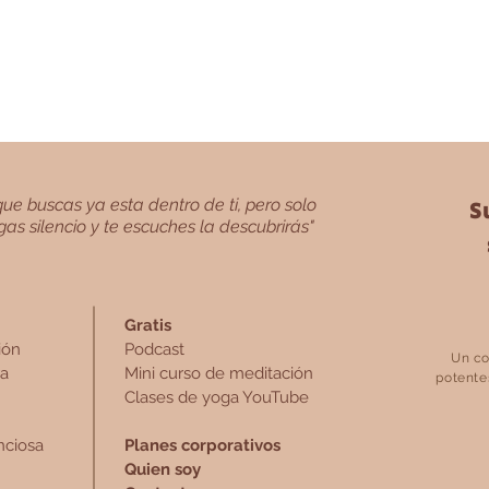
ue buscas ya esta dentro de ti, pero solo
S
as silencio y te escuches la descubrirás"⁣
Gratis
ión
Podcast
Un co
ra
Mini curso de meditación
potente
Clases de yoga YouTube
nciosa
Planes corporativos
Quien soy