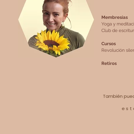
Membresías
Yoga y meditac
Club de escritu
Cursos
Revolución sile
Retiros
También pued
est