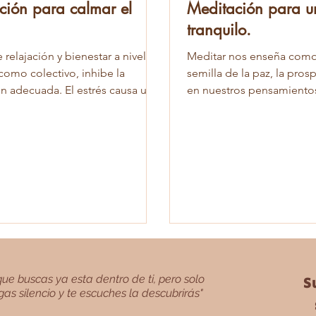
ción para calmar el
Meditación para u
tranquilo.
e relajación y bienestar a nivel
Meditar nos enseña como 
como colectivo, inhibe la
semilla de la paz, la pros
ón adecuada. El estrés causa una
en nuestros pensamientos
n de...
meditación en...
ue buscas ya esta dentro de ti, pero solo
S
as silencio y te escuches la descubrirás"⁣