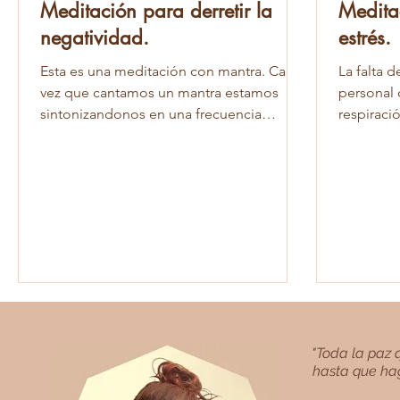
Meditación para derretir la
Medita
negatividad.
estrés.
Esta es una meditación con mantra. Cada
La falta d
vez que cantamos un mantra estamos
personal 
sintonizandonos en una frecuencia
respiraci
vibratoria que atrae hacia...
respiració
"Toda la paz q
hasta que hag