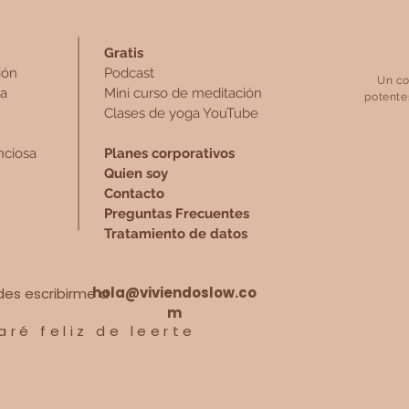
Gratis
ión
Podcast
Un co
ra
Mini curso de meditación
potente
Clases de yoga YouTube
nciosa
Planes corporativos
Quien soy
Contacto
Preguntas Frecuentes
Tratamiento de datos
hola@viviendoslow.co
es escribirme a
m
aré feliz de leerte