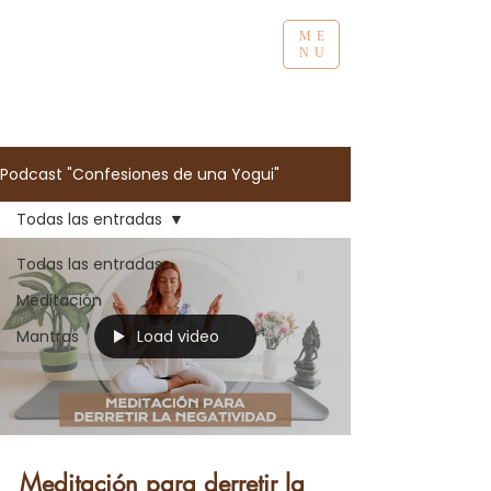
ME
NU
Podcast "Confesiones de una Yogui"
Todas las entradas
Todas las entradas
Meditación
Load video
Mantras
Meditación para derretir la