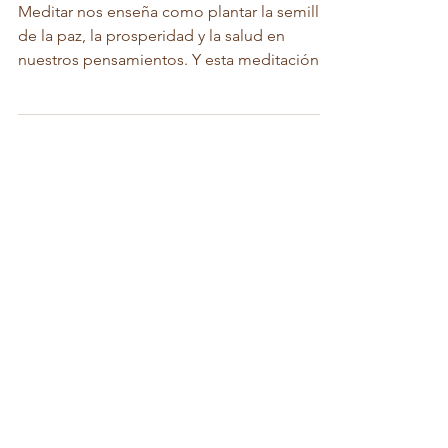
Meditar nos enseña como plantar la semilla
de la paz, la prosperidad y la salud en
nuestros pensamientos. Y esta meditación
en...
Load video
¿CÓMO EMPEZAR A MEDITAR?
Lo sé. Conozco ese día que te levantas de la
cama queriendo hacer un cambio